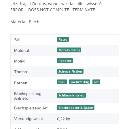
Jetzt fragst Du uns, woher wir das alles wissen?
ERROR... DOES NOT COMPUTE.. TERMINATE.
Material: Blech
Produkteigenschaft
Wert
Retro
Stil:
Metall (Eisen)
Material:
Roboter
Motiv:
Science Fiction
Thema:
blau
mehrfarbig
rot
Farben:
Blechspielzeug
Schlüsselantrieb
Antrieb:
Blechroboter & Space
Blechspielzeug Art:
0,22 kg
Versandgewicht: